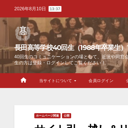
Skip
2026年8月10日
13:37
to
content
長田高等学校40回生（1988年卒業生
40回生のコミュニケーションの場として、近況や同窓
生の方は登録・ログインしてご覧ください！
当サイトについて
会員ログイン
ホームページ関連
公開