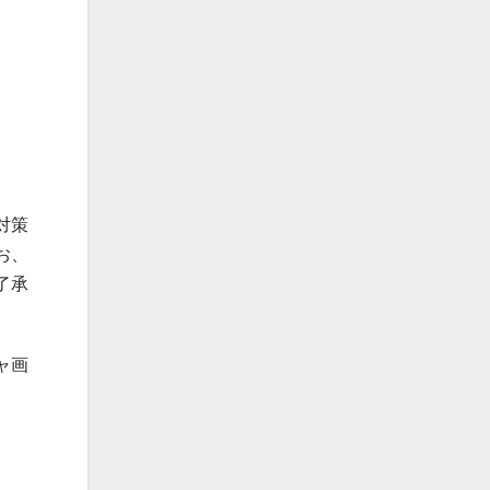
対策
お、
了承
ャ画