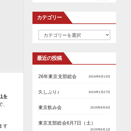
カテゴリー
カ
テ
ゴ
最近の投稿
リ
ー
26年東京支部総会
2026年6月15日
久しぶり♪
2026年1月27日
31を
で、
東京飲み会
2025年9月6日
東京支部総会6月7日（土）
ます
2025年6月1日