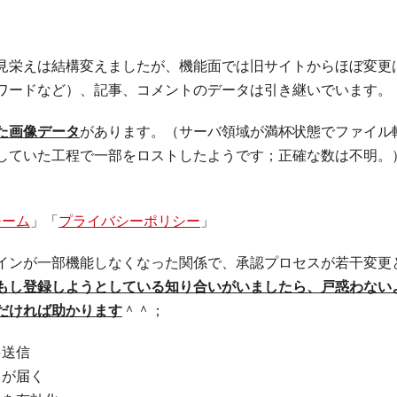
見栄えは結構変えましたが、機能面では旧サイトからほぼ変更
ワードなど）、記事、コメントのデータは引き継いでいます。
た画像データ
があります。（サーバ領域が満杯状態でファイル
していた工程で一部をロストしたようです；正確な数は不明。
チーム
」「
プライバシーポリシー
」
インが一部機能しなくなった関係で、承認プロセスが若干変更
もし登録しようとしている知り合いがいましたら、戸惑わない
だければ助かります
＾＾；
を送信
クが届く