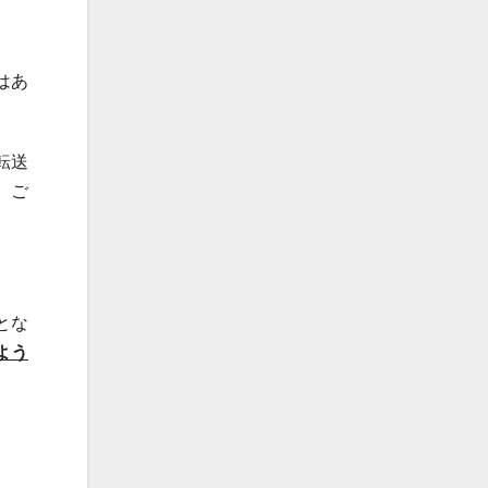
はあ
転送
）ご
とな
よう