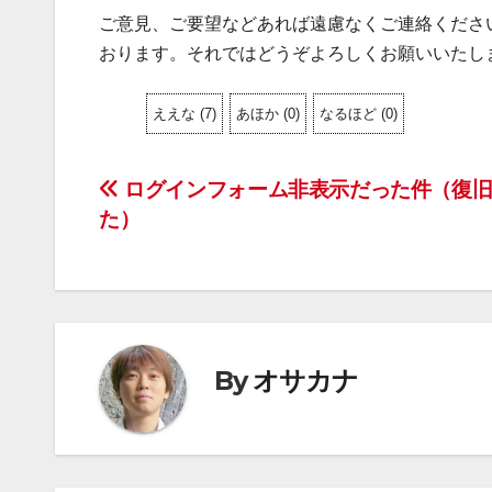
ご意見、ご要望などあれば遠慮なくご連絡くださ
おります。それではどうぞよろしくお願いいたし
ええな
(
7
)
あほか
(
0
)
なるほど
(
0
)
投
ログインフォーム非表示だった件（復旧
た）
稿
ナ
ビ
ゲ
By
オサカナ
ー
シ