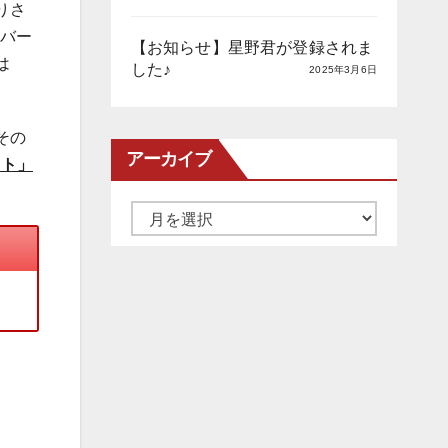
りさ
ーバー
【お知らせ】星野君が登録されま
は
した♪
2025年3月6日
その
アーカイブ
ット」
ア
ー
カ
イ
ブ